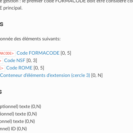
 de gestion : le premier code FORMACODE doit être considéré c
rincipal.
s
onnée des éléments suivants:
Code FORMACODE
[0, 5]
MACODE>
Code NSF
[0, 3]
>
Code ROME
[0, 5]
E>
Conteneur d’éléments d’extension (cercle 3)
[0, N]
s
ptionnel) texte (0,N)
ionnel) texte (0,N)
onnel) texte (0,N)
nnel) ID (0,N)