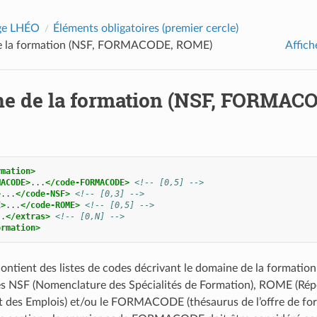
age LHÉO
Éléments obligatoires (premier cercle)
e la formation (NSF, FORMACODE, ROME)
Affich
e de la formation (NSF, FORMAC
rmation>
MACODE>
...
</code-FORMACODE>
<!-- [0,5] -->
>
...
</code-NSF>
<!-- [0,3] -->
E>
...
</code-ROME>
<!-- [0,5] -->
..
</extras>
<!-- [0,N] -->
ormation>
ntient des listes de codes décrivant le domaine de la formation, 
s NSF (Nomenclature des Spécialités de Formation), ROME (Rép
t des Emplois) et/ou le FORMACODE (thésaurus de l’offre de fo