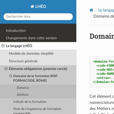
LHÉO
Le lang
Domaine d
Introduction
Domain
Changements dans cette version
Le langage LHÉO
Modèle de données simplifié
Structure générale
<domaine-fo
<code-FOR
Éléments obligatoires (premier cercle)
<code-NSF
<code-ROM
Domaine de la formation (NSF,
<extras>
.
FORMACODE, ROME)
</domaine-f
Éléments
Attributs
Cet élément co
Intitulé de la formation
nomenclature
des Métiers e
Nom de l’organisme de formation
responsable