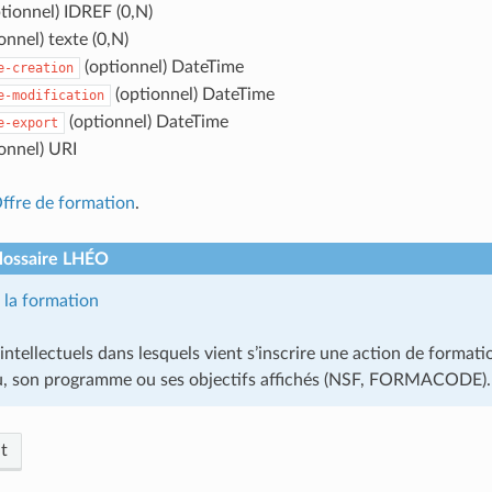
tionnel) IDREF (0,N)
onnel) texte (0,N)
(optionnel) DateTime
e-creation
(optionnel) DateTime
e-modification
(optionnel) DateTime
e-export
onnel) URI
ffre de formation
.
glossaire LHÉO
la formation
ntellectuels dans lesquels vient s’inscrire une action de format
, son programme ou ses objectifs affichés (NSF, FORMACODE).
t