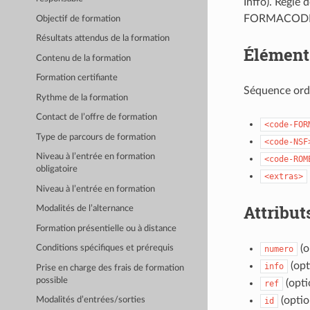
Inffo). Règle
FORMACODE p
Objectif de formation
Résultats attendus de la formation
Élément
Contenu de la formation
Formation certifiante
Séquence ord
Rythme de la formation
Contact de l’offre de formation
<code-FOR
Type de parcours de formation
<code-NSF
Niveau à l’entrée en formation
<code-ROM
obligatoire
<extras>
Niveau à l’entrée en formation
Attribut
Modalités de l’alternance
Formation présentielle ou à distance
(o
Conditions spécifiques et prérequis
numero
(opt
info
Prise en charge des frais de formation
possible
(opti
ref
(optio
Modalités d’entrées/sorties
id