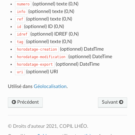
(optionnel) texte (0,N)
numero
(optionnel) texte (0,N)
info
(optionnel) texte (0,N)
ref
(optionnel) ID (0,N)
id
(optionnel) IDREF (0,N)
idref
(optionnel) texte (0,N)
tag
(optionnel) DateTime
horodatage-creation
(optionnel) DateTime
horodatage-modification
(optionnel) DateTime
horodatage-export
(optionnel) URI
uri
Utilisé dans
Géolocalisation
.
Précédent
Suivant
© Droits d'auteur 2021, COPIL LHÉO.