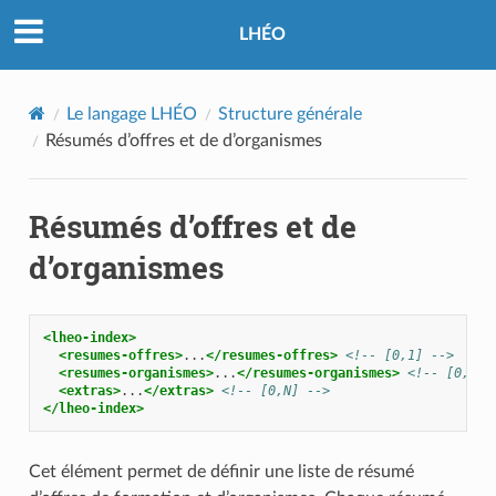
LHÉO
Le langage LHÉO
Structure générale
Résumés d’offres et de d’organismes
Résumés d’offres et de
d’organismes
<lheo-index>
<resumes-offres>
...
</resumes-offres>
<!-- [0,1] -->
<resumes-organismes>
...
</resumes-organismes>
<!-- [0,1] 
<extras>
...
</extras>
<!-- [0,N] -->
</lheo-index>
Cet élément permet de définir une liste de résumé