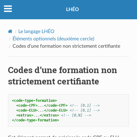
LHÉO
Le langage LHÉO
Éléments optionnels (deuxième cercle)
Codes d’une formation non strictement certifiante
Codes d’une formation non
strictement certifiante
<code-type-formation>
<code-CPF>
...
</code-CPF>
<!-- [0,1] -->
<code-ELU>
...
</code-ELU>
<!-- [0,1] -->
<extras>
...
</extras>
<!-- [0,N] -->
</code-type-formation>