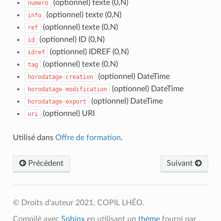
(optionnel) texte (0,N)
numero
(optionnel) texte (0,N)
info
(optionnel) texte (0,N)
ref
(optionnel) ID (0,N)
id
(optionnel) IDREF (0,N)
idref
(optionnel) texte (0,N)
tag
(optionnel) DateTime
horodatage-creation
(optionnel) DateTime
horodatage-modification
(optionnel) DateTime
horodatage-export
(optionnel) URI
uri
Utilisé dans
Offre de formation
.
Précédent
Suivant
© Droits d'auteur 2021, COPIL LHÉO.
Compilé avec
Sphinx
en utilisant un
thème
fourni par